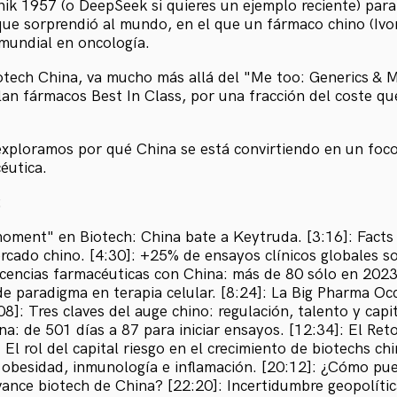
k 1957 (o DeepSeek si quieres un ejemplo reciente) para
 que sorprendió al mundo, en el que un fármaco chino (Iv
 mundial en oncología.
iotech China, va mucho más allá del "Me too: Generics & 
lan fármacos Best In Class, por una fracción del coste qu
exploramos por qué China se está convirtiendo en un foco
éutica.
:
moment" en Biotech: China bate a Keytruda. [3:16]: Facts
rcado chino. [4:30]: +25% de ensayos clínicos globales so
icencias farmacéuticas con China: más de 80 sólo en 2023
de paradigma en terapia celular. [8:24]: La Big Pharma Oc
08]: Tres claves del auge chino: regulación, talento y capit
na: de 501 días a 87 para iniciar ensayos. [12:34]: El Re
 El rol del capital riesgo en el crecimiento de biotechs ch
: obesidad, inmunología e inflamación. [20:12]: ¿Cómo p
vance biotech de China? [22:20]: Incertidumbre geopolític