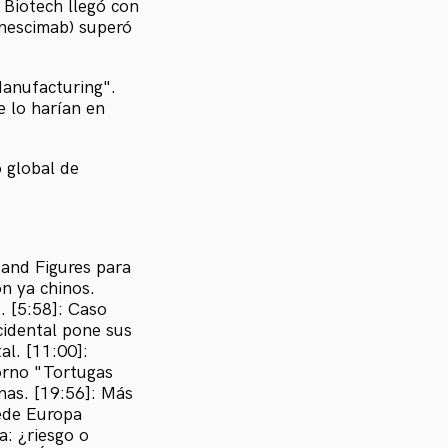
 Biotech llegó con
onescimab) superó
Manufacturing".
e lo harían en
 global de
 and Figures para
n ya chinos.
. [5:58]: Caso
cidental pone sus
al. [11:00]:
torno "Tortugas
inas. [19:56]: Más
uede Europa
a: ¿riesgo o